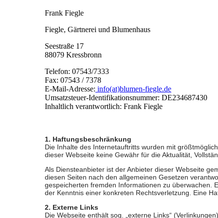
Frank Fiegle
Fiegle, Gärtnerei und Blumenhaus
Seestraße 17
88079 Kressbronn
Telefon: 07543/7333
Fax: 07543 / 7378
E-Mail-Adresse:
info(at)blumen-fiegle.de
Umsatzsteuer-Identifikationsnummer: DE234687430
Inhaltlich verantwortlich: Frank Fiegle
1. Haftungsbeschränkung
Die Inhalte des Internetauftritts wurden mit größtmögli
dieser Webseite keine Gewähr für die Aktualität, Vollstän
Als Diensteanbieter ist der Anbieter dieser Webseite ge
diesen Seiten nach den allgemeinen Gesetzen verantwortl
gespeicherten fremden Informationen zu überwachen. E
der Kenntnis einer konkreten Rechtsverletzung. Eine Ha
2. Externe Links
Die Webseite enthält sog. „externe Links“ (Verlinkungen