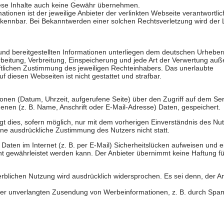
diese Inhalte auch keine Gewähr übernehmen.
rmationen ist der jeweilige Anbieter der verlinkten Webseite verantwortli
rkennbar. Bei Bekanntwerden einer solchen Rechtsverletzung wird der 
e und bereitgestellten Informationen unterliegen dem deutschen Urheber
arbeitung, Verbreitung, Einspeicherung und jede Art der Verwertung auß
ftlichen Zustimmung des jeweiligen Rechteinhabers. Das unerlaubte
f diesen Webseiten ist nicht gestattet und strafbar.
ionen (Datum, Uhrzeit, aufgerufene Seite) über den Zugriff auf dem Se
en (z. B. Name, Anschrift oder E-Mail-Adresse) Daten, gespeichert.
 dies, sofern möglich, nur mit dem vorherigen Einverständnis des Nut
hne ausdrückliche Zustimmung des Nutzers nicht statt.
 Daten im Internet (z. B. per E-Mail) Sicherheitslücken aufweisen und e
cht gewährleistet werden kann. Der Anbieter übernimmt keine Haftung fü
blichen Nutzung wird ausdrücklich widersprochen. Es sei denn, der An
ll der unverlangten Zusendung von Werbeinformationen, z. B. durch Spa