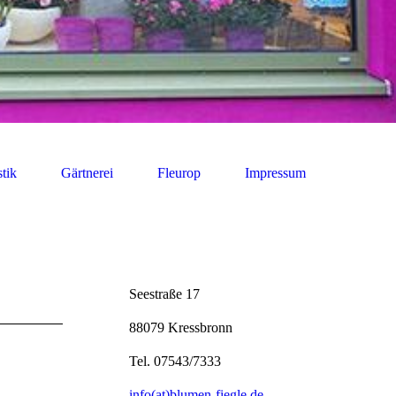
stik
Gärtnerei
Fleurop
Impressum
Seestraße 17
88079 Kressbronn
Tel. 07543/7333
info(at)blumen-fiegle.de